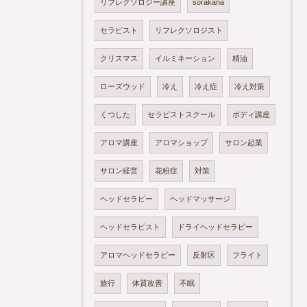
リフレクソロジー講座
sorakana
セラピスト
リフレクソロジスト
クリスマス
イルミネーション
精油
ローズウッド
冷え
冷え症
冷え対策
くつした
セラピストスクール
ボディ講座
アロマ講座
アロマショップ
サロン起業
サロン経営
花粉症
対策
ヘッドセラピー
ヘッドマッサージ
ヘッドセラピスト
ドライヘッドセラピー
アロマヘッドセラピー
反射区
フライト
旅行
体質改善
不眠