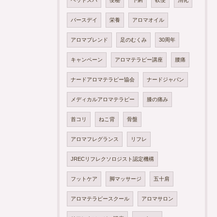
ヘッドスパ
便秘
下痢
軟便
消化
バースデイ
栄養
アロマオイル
アロマブレンド
足のむくみ
30周年
キャンペーン
アロマテラピー講座
腰痛
ナードアロマテラピー協会
ナードジャパン
メディカルアロマテラピー
膝の痛み
首コリ
ねこ背
骨盤
アロマフレグランス
リフレ
JRECリフレクソロジスト認定機構
フットケア
脚マッサージ
五十肩
アロマテラピースクール
アロマサロン