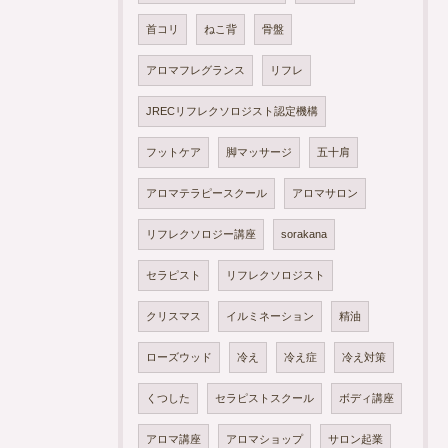
首コリ
ねこ背
骨盤
アロマフレグランス
リフレ
JRECリフレクソロジスト認定機構
フットケア
脚マッサージ
五十肩
アロマテラピースクール
アロマサロン
リフレクソロジー講座
sorakana
セラピスト
リフレクソロジスト
クリスマス
イルミネーション
精油
ローズウッド
冷え
冷え症
冷え対策
くつした
セラピストスクール
ボディ講座
アロマ講座
アロマショップ
サロン起業