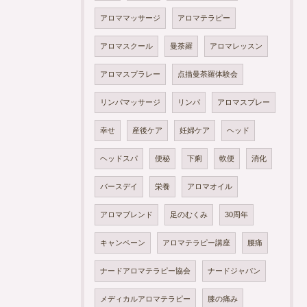
アロママッサージ
アロマテラピー
アロマスクール
曼荼羅
アロマレッスン
アロマスプラレー
点描曼荼羅体験会
リンパマッサージ
リンパ
アロマスプレー
幸せ
産後ケア
妊婦ケア
ヘッド
ヘッドスパ
便秘
下痢
軟便
消化
バースデイ
栄養
アロマオイル
アロマブレンド
足のむくみ
30周年
キャンペーン
アロマテラピー講座
腰痛
ナードアロマテラピー協会
ナードジャパン
メディカルアロマテラピー
膝の痛み