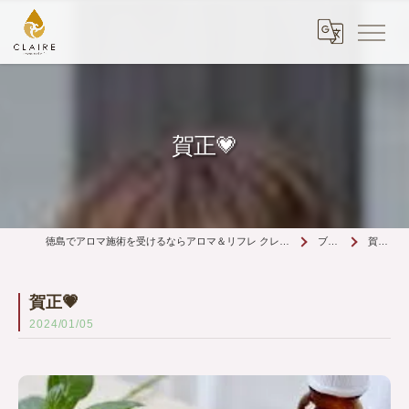
賀正💗
徳島でアロマ施術を受けるならアロマ＆リフレ クレイルへ | 丁寧な施術
ブログ
賀正💗
賀正💗
2024/01/05