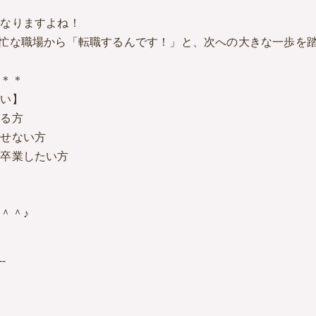
になりますよね！
忙な職場から「転職するんです！」と、次への大きな一歩を
＊＊＊
しい】
いる方
ごせない方
で卒業したい方
＾＾♪
--