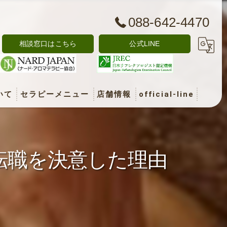
088-642-4470
相談窓口はこちら
公式LINE
いて
セラピーメニュー
店舗情報
official-line
トメント
ー
転職を決意した理由
ジー
ージュ