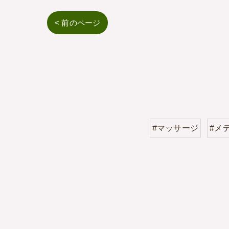
< 前のページ
#マッサージ
#メ