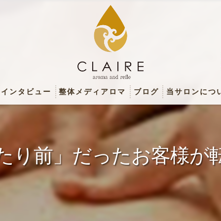
のインタビュー
整体メディアロマ
ブログ
当サロンにつ
アロマトリー
アロマテラピ
たり前」だったお客様が
リフレクソロ
フェイシャル
リンパドレナ